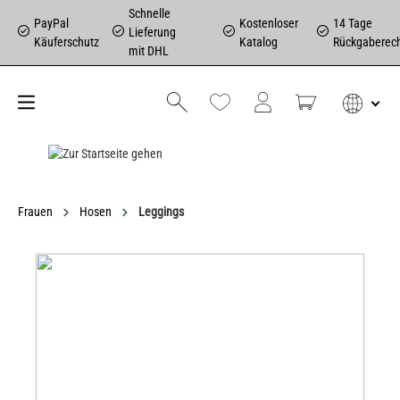
Schnelle
PayPal
Kostenloser
14 Tage
Lieferung
Käuferschutz
Katalog
Rückgaberec
mit DHL
Frauen
Hosen
Leggings