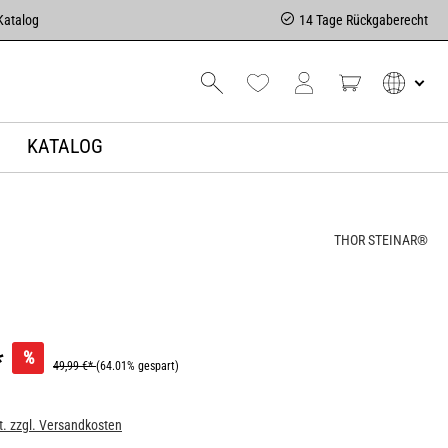
Katalog
14 Tage Rückgaberecht
KATALOG
THOR STEINAR®
*
%
49,99 €*
(64.01% gespart)
t. zzgl. Versandkosten