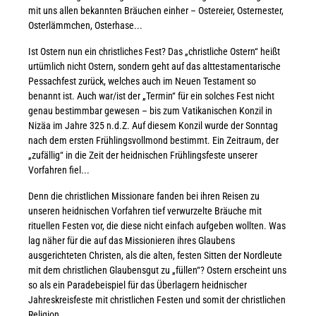
mit uns allen bekannten Bräuchen einher – Ostereier, Osternester,
Osterlämmchen, Osterhase...
Ist Ostern nun ein christliches Fest? Das „christliche Ostern“ heißt
urtümlich nicht Ostern, sondern geht auf das alttestamentarische
Pessachfest zurück, welches auch im Neuen Testament so
benannt ist. Auch war/ist der „Termin“ für ein solches Fest nicht
genau bestimmbar gewesen – bis zum Vatikanischen Konzil in
Nizäa im Jahre 325 n.d.Z. Auf diesem Konzil wurde der Sonntag
nach dem ersten Frühlingsvollmond bestimmt. Ein Zeitraum, der
„zufällig“ in die Zeit der heidnischen Frühlingsfeste unserer
Vorfahren fiel...
Denn die christlichen Missionare fanden bei ihren Reisen zu
unseren heidnischen Vorfahren tief verwurzelte Bräuche mit
rituellen Festen vor, die diese nicht einfach aufgeben wollten. Was
lag näher für die auf das Missionieren ihres Glaubens
ausgerichteten Christen, als die alten, festen Sitten der Nordleute
mit dem christlichen Glaubensgut zu „füllen“? Ostern erscheint uns
so als ein Paradebeispiel für das Überlagern heidnischer
Jahreskreisfeste mit christlichen Festen und somit der christlichen
Religion.