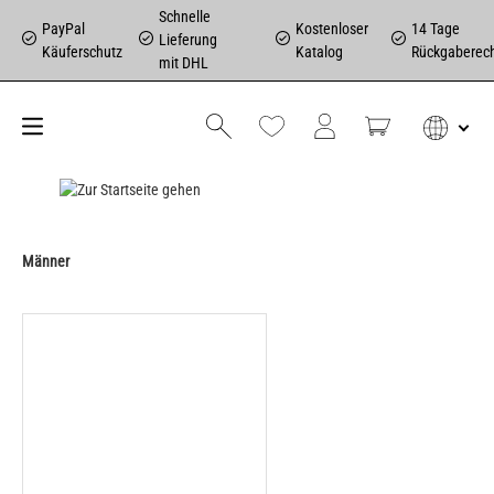
Schnelle
PayPal
Kostenloser
14 Tage
Lieferung
Käuferschutz
Katalog
Rückgaberec
mit DHL
Männer