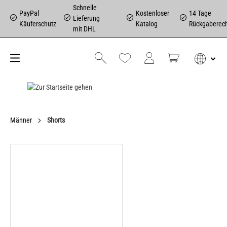
Schnelle
PayPal
Kostenloser
14 Tage
Lieferung
Käuferschutz
Katalog
Rückgaberec
mit DHL
Männer
Shorts