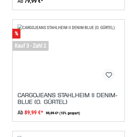
Ab
79,99 €*
%
Kauf 3 - Zahl 2
CARGOJEANS STAHLHEIM II DENIM-
BLUE (O. GÜRTEL)
Ab
89,99 €*
99,99 €*
(10% gespart)