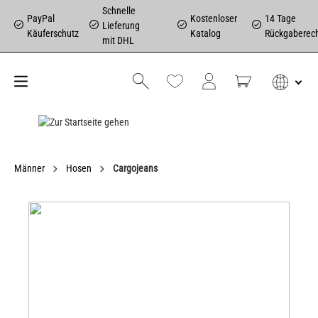
Schnelle
PayPal
Kostenloser
14 Tage
Lieferung
Käuferschutz
Katalog
Rückgaberec
mit DHL
Männer
Hosen
Cargojeans