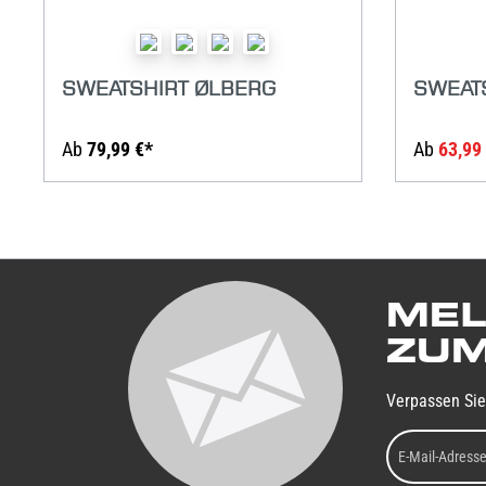
SWEATSHIRT ØLBERG
SWEAT
Ab
79,99 €*
Ab
63,99
MEL
ZUM
Verpassen Sie