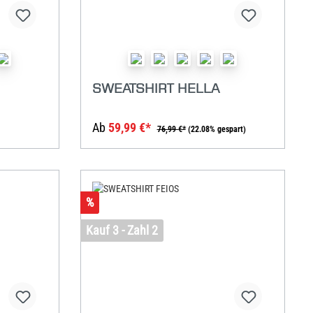
SWEATSHIRT HELLA
Ab
59,99 €*
76,99 €*
(22.08% gespart)
%
Kauf 3 - Zahl 2