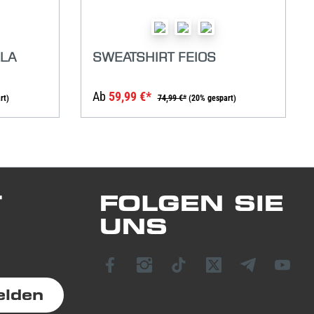
LLA
SWEATSHIRT FEIOS
Ab
59,99 €*
rt)
74,99 €*
(20% gespart)
T
FOLGEN SIE
UNS
elden