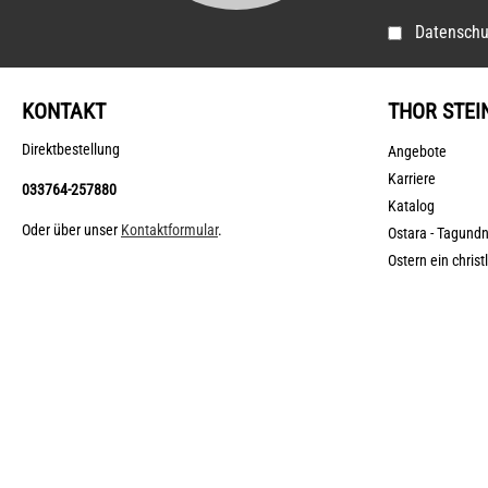
Datenschu
KONTAKT
THOR STEI
Direktbestellung
Angebote
Karriere
033764-257880
Katalog
Oder über unser
Kontaktformular
.
Ostara - Tagund
Ostern ein christ