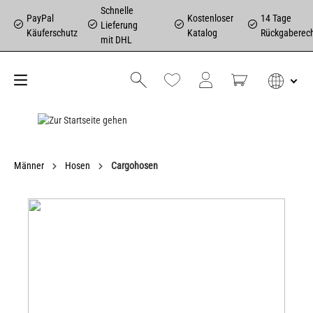
Schnelle
PayPal
Kostenloser
14 Tage
Lieferung
Käuferschutz
Katalog
Rückgaberec
mit DHL
Männer
Hosen
Cargohosen