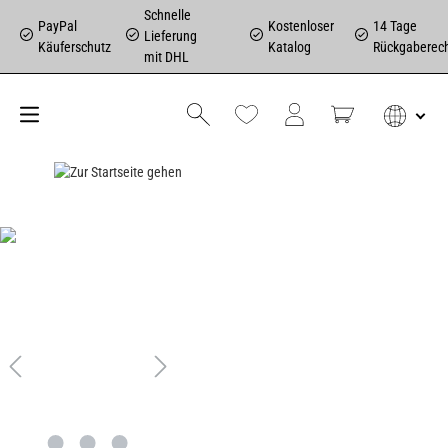
Schnelle
PayPal
Kostenloser
14 Tage
Lieferung
Käuferschutz
Katalog
Rückgaberec
mit DHL