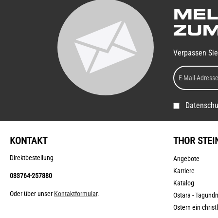
MEL
ZUM
Verpassen Sie
Datenschu
KONTAKT
THOR STEI
Direktbestellung
Angebote
Karriere
033764-257880
Katalog
Oder über unser
Kontaktformular
.
Ostara - Tagund
Ostern ein christ