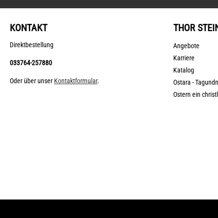
KONTAKT
THOR STEI
Direktbestellung
Angebote
Karriere
033764-257880
Katalog
Oder über unser
Kontaktformular
.
Ostara - Tagund
Ostern ein christ