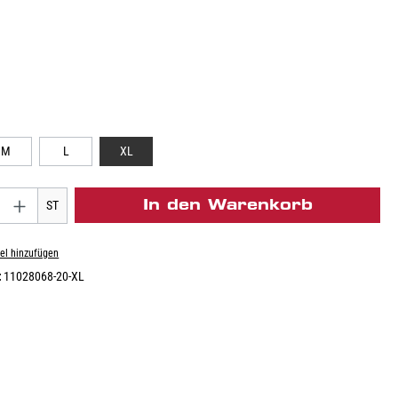
M
L
XL
In den Warenkorb
ST
el hinzufügen
:
11028068-20-XL