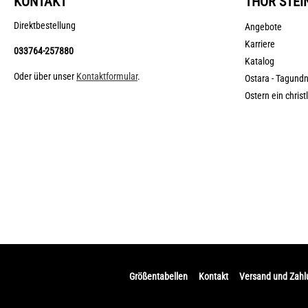
KONTAKT
THOR STEI
Direktbestellung
Angebote
Karriere
033764-257880
Katalog
Oder über unser
Kontaktformular
.
Ostara - Tagund
Ostern ein christ
Größentabellen
Kontakt
Versand und Zah