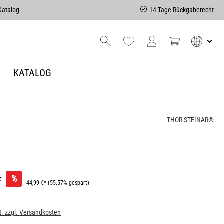
Katalog
14 Tage Rückgaberecht
KATALOG
THOR STEINAR®
*
%
44,99 €*
(55.57% gespart)
t. zzgl. Versandkosten