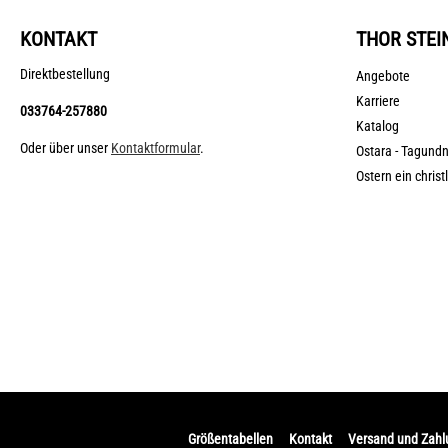
KONTAKT
THOR STEI
Direktbestellung
Angebote
Karriere
033764-257880
Katalog
Oder über unser
Kontaktformular
.
Ostara - Tagund
Ostern ein christ
Größentabellen
Kontakt
Versand und Zah