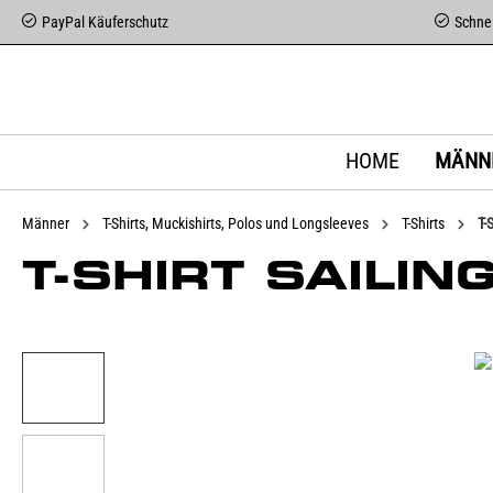
PayPal Käuferschutz
Schnel
HOME
MÄNN
Männer
T-Shirts, Muckishirts, Polos und Longsleeves
T-Shirts
T-
T-SHIRT SAILIN