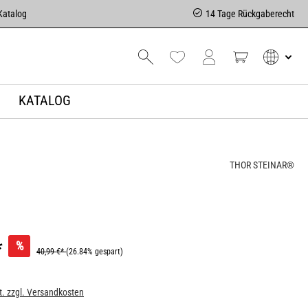
Katalog
14 Tage Rückgaberecht
KATALOG
THOR STEINAR®
*
%
40,99 €*
(26.84% gespart)
t. zzgl. Versandkosten