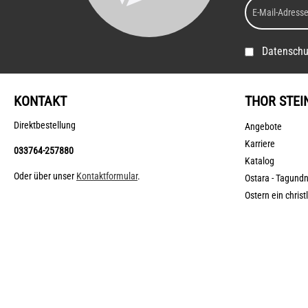
Datenschu
KONTAKT
THOR STEI
Direktbestellung
Angebote
Karriere
033764-257880
Katalog
Oder über unser
Kontaktformular
.
Ostara - Tagund
Ostern ein christ