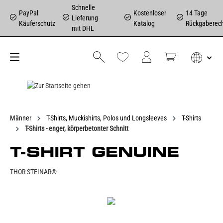
Schnelle
PayPal
Kostenloser
14 Tage
Lieferung
Käuferschutz
Katalog
Rückgaberec
mit DHL
Männer
T-Shirts, Muckishirts, Polos und Longsleeves
T-Shirts
T-Shirts - enger, körperbetonter Schnitt
T-SHIRT GENUINE
THOR STEINAR®