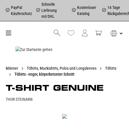
Schnelle
PayPal
Kostenloser
14 Tage
Lieferung
Käuferschutz
Katalog
Rückgaberec
mit DHL
Männer
T-Shirts, Muckishirts, Polos und Longsleeves
T-Shirts
T-Shirts - enger, körperbetonter Schnitt
T-SHIRT GENUINE
THOR STEINAR®