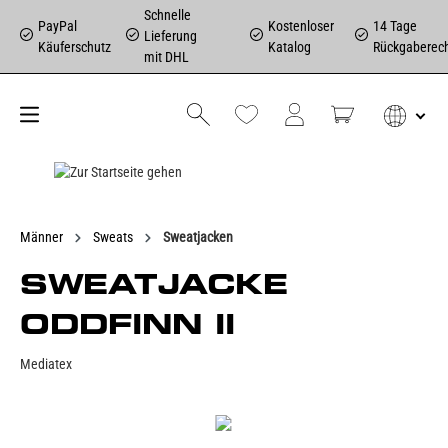
Schnelle
PayPal
Kostenloser
14 Tage
Lieferung
Käuferschutz
Katalog
Rückgaberec
mit DHL
Männer
Sweats
Sweatjacken
SWEATJACKE
ODDFINN II
Mediatex