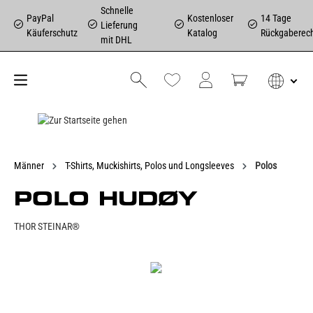
Schnelle
PayPal
Kostenloser
14 Tage
Lieferung
Käuferschutz
Katalog
Rückgaberec
mit DHL
Männer
T-Shirts, Muckishirts, Polos und Longsleeves
Polos
POLO HUDØY
THOR STEINAR®