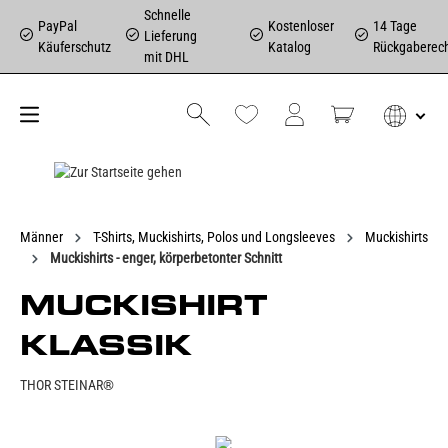
Schnelle
PayPal
Kostenloser
14 Tage
Lieferung
Käuferschutz
Katalog
Rückgaberec
mit DHL
Männer
T-Shirts, Muckishirts, Polos und Longsleeves
Muckishirts
Muckishirts - enger, körperbetonter Schnitt
MUCKISHIRT
KLASSIK
THOR STEINAR®