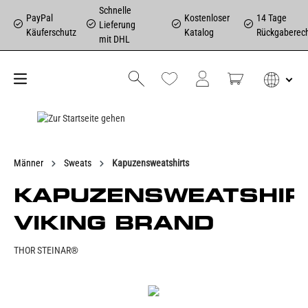
Schnelle
PayPal
Kostenloser
14 Tage
Lieferung
Käuferschutz
Katalog
Rückgaberec
mit DHL
Männer
Sweats
Kapuzensweatshirts
KAPUZENSWEATSHIR
VIKING BRAND
THOR STEINAR®