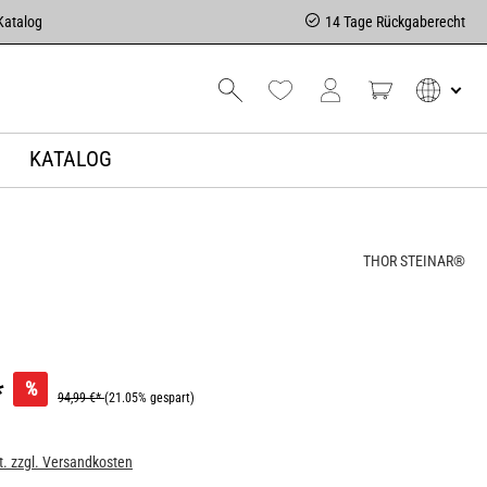
Katalog
14 Tage Rückgaberecht
KATALOG
THOR STEINAR®
*
%
94,99 €*
(21.05% gespart)
t. zzgl. Versandkosten