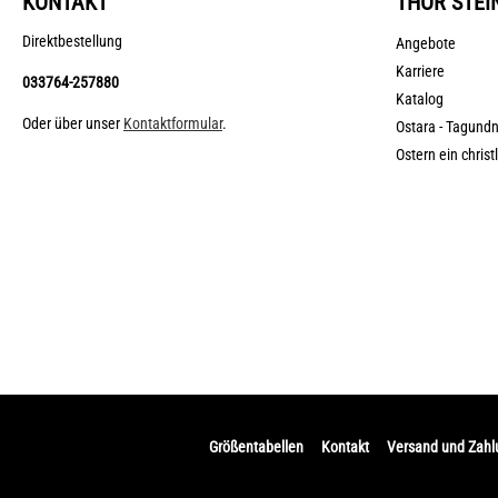
KONTAKT
THOR STEI
Direktbestellung
Angebote
Karriere
033764-257880
Katalog
Oder über unser
Kontaktformular
.
Ostara - Tagund
Ostern ein christ
Größentabellen
Kontakt
Versand und Zah