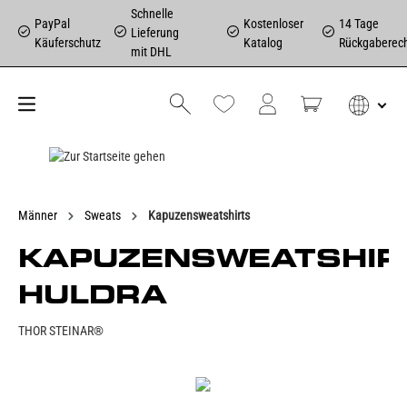
Schnelle
PayPal
Kostenloser
14 Tage
Lieferung
Käuferschutz
Katalog
Rückgaberec
mit DHL
Männer
Sweats
Kapuzensweatshirts
KAPUZENSWEATSHIR
HULDRA
THOR STEINAR®