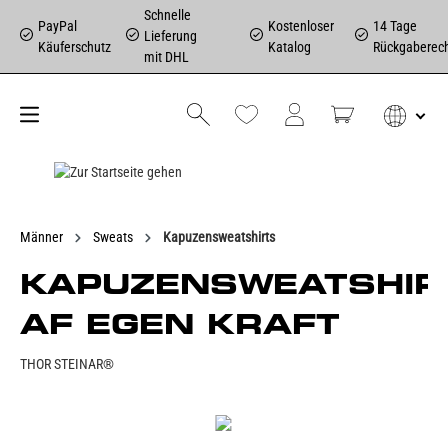
Schnelle
PayPal
Kostenloser
14 Tage
Lieferung
Käuferschutz
Katalog
Rückgaberec
mit DHL
Männer
Sweats
Kapuzensweatshirts
KAPUZENSWEATSHIR
AF EGEN KRAFT
THOR STEINAR®