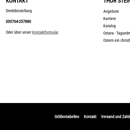
KONTAKT
THOR STEI
Direktbestellung
Angebote
Karriere
033764-257880
Katalog
Oder über unser
Kontaktformular
.
Ostara - Tagund
Ostern ein christ
Größentabellen
Kontakt
Versand und Zah