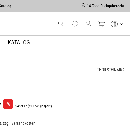
Katalog
14 Tage Rückgaberecht
KATALOG
THOR STEINAR®
*
%
94,99 €*
(21.05% gespart)
t. zzgl. Versandkosten