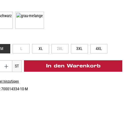
M
L
XL
2XL
3XL
4XL
In den Warenkorb
ST
el hinzufügen
:
700014334-10-M