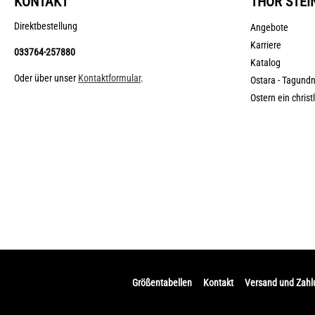
KONTAKT
THOR STEI
Direktbestellung
Angebote
Karriere
033764-257880
Katalog
Oder über unser
Kontaktformular
.
Ostara - Tagund
Ostern ein christ
Größentabellen
Kontakt
Versand und Zah