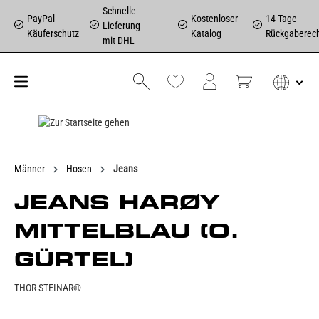
Schnelle
PayPal
Kostenloser
14 Tage
Lieferung
Käuferschutz
Katalog
Rückgaberec
mit DHL
Männer
Hosen
Jeans
JEANS HARØY
MITTELBLAU (O.
GÜRTEL)
THOR STEINAR®