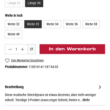
Länge 32
Länge 34
Weite in Inch
Weite 32
Weite 33
Weite 34
Weite 36
Weite 38
Weite 40
In den Warenkorb
ST
Zum Merkzettel hinzufügen
Produktnummer:
110016141-187-34-33
Beschreibung
Diese modische Stretchjeans ist etwas dezenter, aber nicht weniger
stilvoll. Trendige 5-Pocket-Jeans enger Schnitt; hinten e…
Mehr