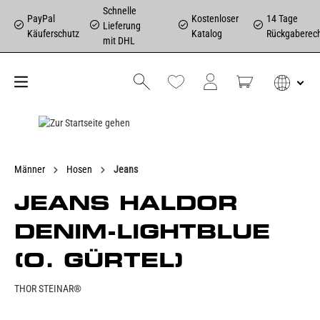
Schnelle
PayPal
Kostenloser
14 Tage
Lieferung
Käuferschutz
Katalog
Rückgaberec
mit DHL
Männer
Hosen
Jeans
JEANS HALDOR
DENIM-LIGHTBLUE
(O. GÜRTEL)
THOR STEINAR®