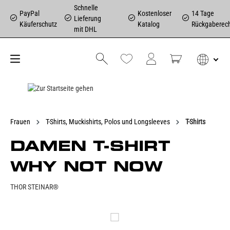
Schnelle
PayPal
Kostenloser
14 Tage
Lieferung
Käuferschutz
Katalog
Rückgaberec
mit DHL
Frauen
T-Shirts, Muckishirts, Polos und Longsleeves
T-Shirts
DAMEN T-SHIRT
WHY NOT NOW
THOR STEINAR®