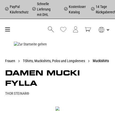
Schnelle
PayPal
Kostenloser
14 Tage
Lieferung
Käuferschutz
Katalog
Rückgaberec
mit DHL
Frauen
T-Shirts, Muckishirts, Polos und Longsleeves
Muckishirts
DAMEN MUCKI
FYLLA
THOR STEINAR®