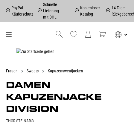
Schnelle
PayPal
Kostenloser
14 Tage
Lieferung
Käuferschutz
Katalog
Rückgaberec
mit DHL
Frauen
Sweats
Kapuzensweatjacken
DAMEN
KAPUZENJACKE
DIVISION
THOR STEINAR®