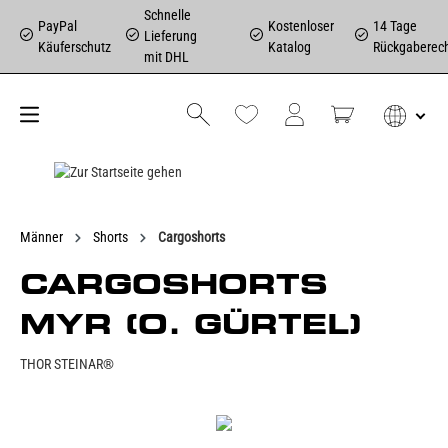
Schnelle
PayPal
Kostenloser
14 Tage
Lieferung
Käuferschutz
Katalog
Rückgaberec
mit DHL
Männer
Shorts
Cargoshorts
CARGOSHORTS
MYR (O. GÜRTEL)
THOR STEINAR®