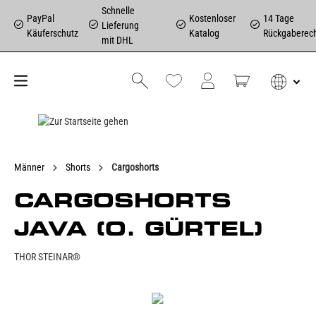
Schnelle
PayPal
Kostenloser
14 Tage
Lieferung
Käuferschutz
Katalog
Rückgaberec
mit DHL
Männer
Shorts
Cargoshorts
CARGOSHORTS
JAVA (O. GÜRTEL)
THOR STEINAR®