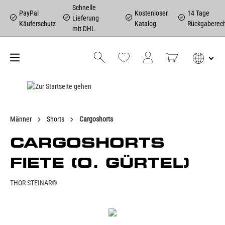
Schnelle
PayPal
Kostenloser
14 Tage
Lieferung
Käuferschutz
Katalog
Rückgaberec
mit DHL
Männer
Shorts
Cargoshorts
CARGOSHORTS
FIETE (O. GÜRTEL)
THOR STEINAR®