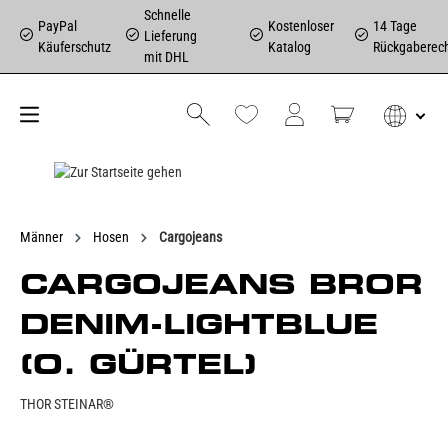
Schnelle
PayPal
Kostenloser
14 Tage
Lieferung
Käuferschutz
Katalog
Rückgaberec
mit DHL
Männer
Hosen
Cargojeans
CARGOJEANS BROR
DENIM-LIGHTBLUE
(O. GÜRTEL)
THOR STEINAR®