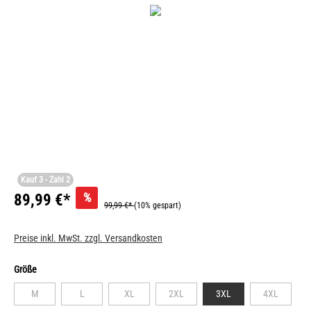
Kauf 3 - Zahl 2
%
89,99 €*
99,99 €*
(10% gespart)
Preise inkl. MwSt. zzgl. Versandkosten
Größe
M
L
XL
2XL
3XL
4XL