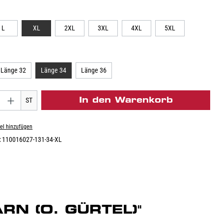
L
XL
2XL
3XL
4XL
5XL
Länge 32
Länge 34
Länge 36
In den Warenkorb
ST
el hinzufügen
:
110016027-131-34-XL
RN (O. GÜRTEL)"