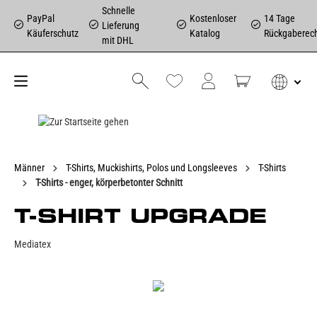
Schnelle
PayPal
Kostenloser
14 Tage
Lieferung
Käuferschutz
Katalog
Rückgaberec
mit DHL
Männer
T-Shirts, Muckishirts, Polos und Longsleeves
T-Shirts
T-Shirts - enger, körperbetonter Schnitt
T-SHIRT UPGRADE
Mediatex