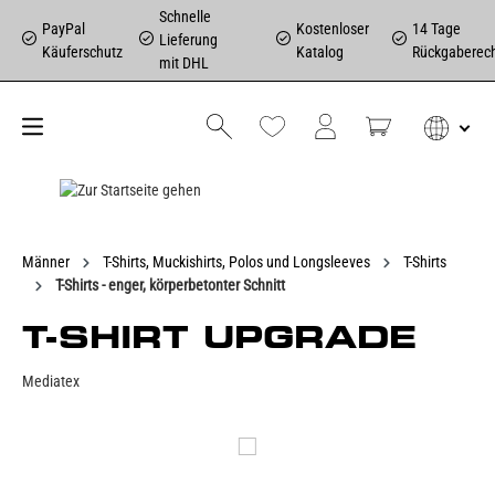
Schnelle
PayPal
Kostenloser
14 Tage
Lieferung
Käuferschutz
Katalog
Rückgaberec
mit DHL
Männer
T-Shirts, Muckishirts, Polos und Longsleeves
T-Shirts
T-Shirts - enger, körperbetonter Schnitt
T-SHIRT UPGRADE
Mediatex