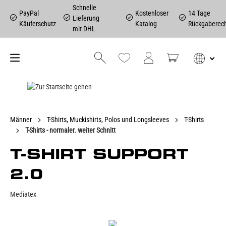
Schnelle
PayPal
Kostenloser
14 Tage
Lieferung
Käuferschutz
Katalog
Rückgaberec
mit DHL
Männer
T-Shirts, Muckishirts, Polos und Longsleeves
T-Shirts
T-Shirts - normaler. weiter Schnitt
T-SHIRT SUPPORT
2.0
Mediatex