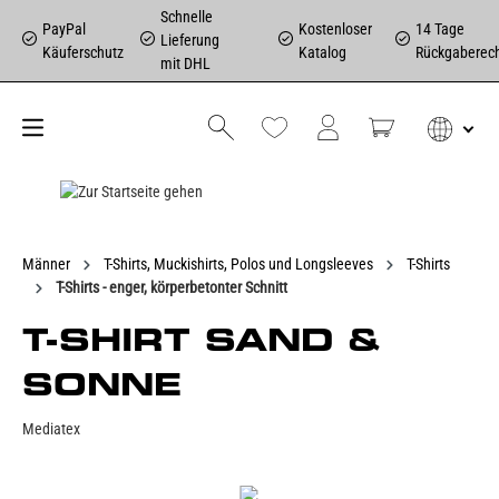
Schnelle
PayPal
Kostenloser
14 Tage
Lieferung
Käuferschutz
Katalog
Rückgaberec
mit DHL
Männer
T-Shirts, Muckishirts, Polos und Longsleeves
T-Shirts
T-Shirts - enger, körperbetonter Schnitt
T-SHIRT SAND &
SONNE
Mediatex