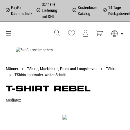
Schnelle
PayPal
Kostenloser
14 Tage
Lieferung
Käuferschutz
Katalog
Rückgaberec
mit DHL
Männer
T-Shirts, Muckishirts, Polos und Longsleeves
T-Shirts
T-Shirts - normaler. weiter Schnitt
T-SHIRT REBEL
Mediatex