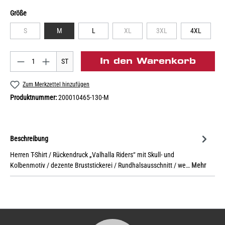
Größe
S
M
L
XL
3XL
4XL
In den Warenkorb
ST
Zum Merkzettel hinzufügen
Produktnummer:
200010465-130-M
Beschreibung
Herren T-Shirt / Rückendruck „Valhalla Riders“ mit Skull- und
Kolbenmotiv / dezente Bruststickerei / Rundhalsausschnitt / we…
Mehr