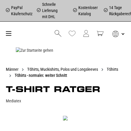
Schnelle
PayPal
Kostenloser
14 Tage
Lieferung
Käuferschutz
Katalog
Rückgaberec
mit DHL
Männer
T-Shirts, Muckishirts, Polos und Longsleeves
T-Shirts
T-Shirts - normaler. weiter Schnitt
T-SHIRT RATGER
Mediatex