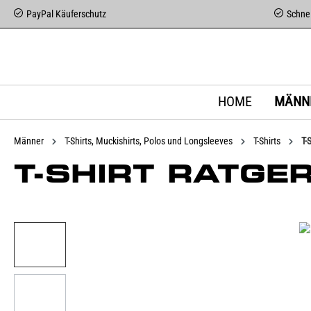
PayPal Käuferschutz
Schnel
HOME
MÄNN
Männer
T-Shirts, Muckishirts, Polos und Longsleeves
T-Shirts
T-
T-SHIRT RATGE