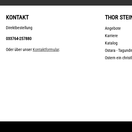
KONTAKT
THOR STEI
Direktbestellung
Angebote
Karriere
033764-257880
Katalog
Oder über unser
Kontaktformular
.
Ostara - Tagund
Ostern ein christ