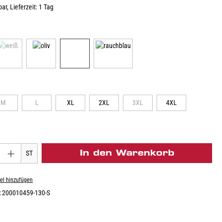
ar, Lieferzeit: 1 Tag
M
L
XL
2XL
3XL
4XL
In den Warenkorb
ST
el hinzufügen
:
200010459-130-S