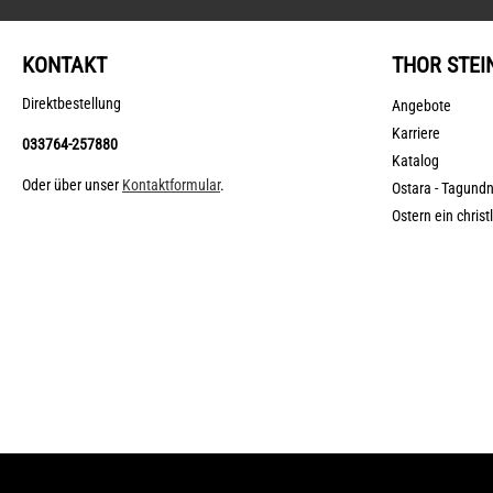
KONTAKT
THOR STEI
Direktbestellung
Angebote
Karriere
033764-257880
Katalog
Oder über unser
Kontaktformular
.
Ostara - Tagund
Ostern ein christ