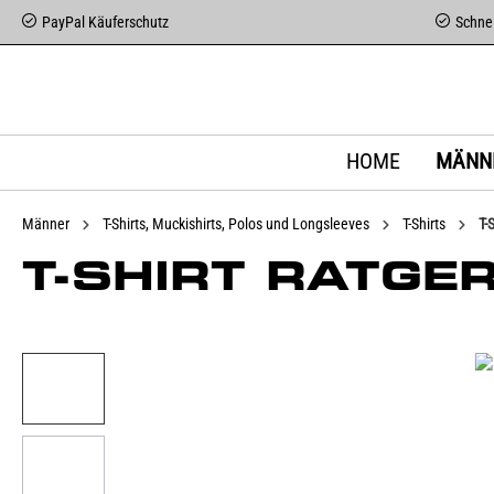
PayPal Käuferschutz
Schnel
HOME
MÄNN
Männer
T-Shirts, Muckishirts, Polos und Longsleeves
T-Shirts
T-
T-SHIRT RATGE