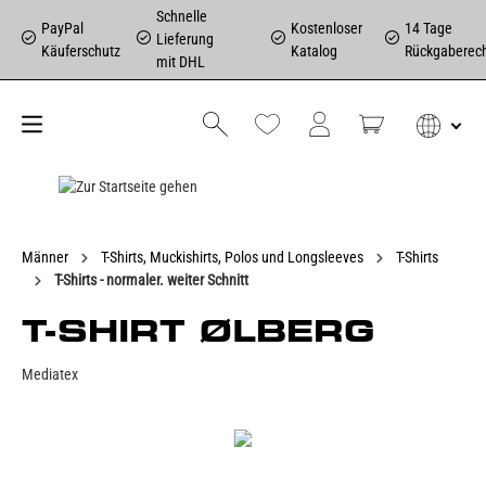
Schnelle
PayPal
Kostenloser
14 Tage
Lieferung
Käuferschutz
Katalog
Rückgaberec
mit DHL
Männer
T-Shirts, Muckishirts, Polos und Longsleeves
T-Shirts
T-Shirts - normaler. weiter Schnitt
T-SHIRT ØLBERG
Mediatex