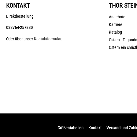
KONTAKT
THOR STEI
Direktbestellung
Angebote
Karriere
033764-257880
Katalog
Oder über unser
Kontaktformular
.
Ostara - Tagund
Ostern ein christ
Größentabellen
Kontakt
Versand und Zah