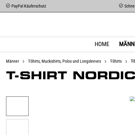
PayPal Käuferschutz
Schnel
HOME
MÄNN
Männer
T-Shirts, Muckishirts, Polos und Longsleeves
T-Shirts
T-
T-SHIRT NORDI