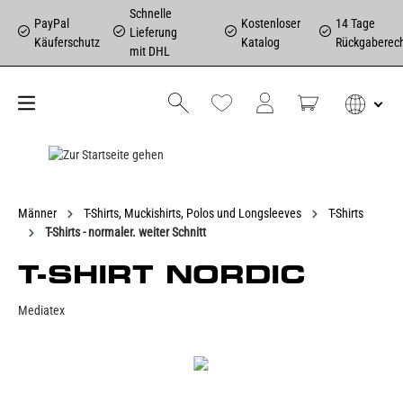
Schnelle
PayPal
Kostenloser
14 Tage
Lieferung
Käuferschutz
Katalog
Rückgaberec
mit DHL
Männer
T-Shirts, Muckishirts, Polos und Longsleeves
T-Shirts
T-Shirts - normaler. weiter Schnitt
T-SHIRT NORDIC
Mediatex