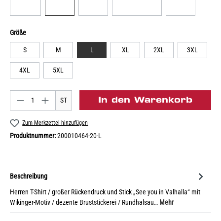
Größe
S
M
L
XL
2XL
3XL
4XL
5XL
In den Warenkorb
ST
Zum Merkzettel hinzufügen
Produktnummer:
200010464-20-L
Beschreibung
Herren T-Shirt / großer Rückendruck und Stick „See you in Valhalla“ mit
Wikinger-Motiv / dezente Bruststickerei / Rundhalsau…
Mehr