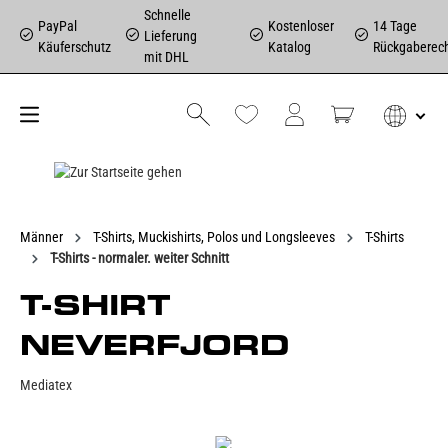
Schnelle
PayPal
Kostenloser
14 Tage
Lieferung
Käuferschutz
Katalog
Rückgaberec
mit DHL
Männer
T-Shirts, Muckishirts, Polos und Longsleeves
T-Shirts
T-Shirts - normaler. weiter Schnitt
T-SHIRT
NEVERFJORD
Mediatex