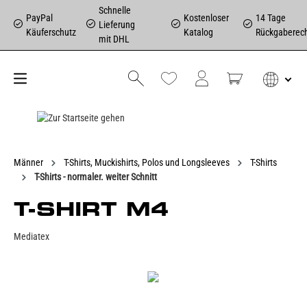
Schnelle
PayPal
Kostenloser
14 Tage
Lieferung
Käuferschutz
Katalog
Rückgaberec
mit DHL
Männer
T-Shirts, Muckishirts, Polos und Longsleeves
T-Shirts
T-Shirts - normaler. weiter Schnitt
T-SHIRT M4
Mediatex