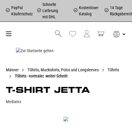
Schnelle
PayPal
Kostenloser
14 Tage
Lieferung
Käuferschutz
Katalog
Rückgaberec
mit DHL
Männer
T-Shirts, Muckishirts, Polos und Longsleeves
T-Shirts
T-Shirts - normaler. weiter Schnitt
T-SHIRT JETTA
Mediatex