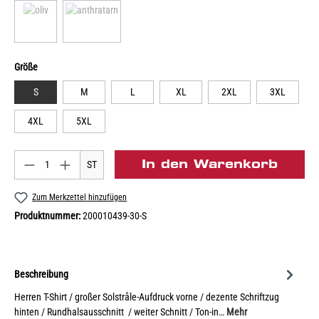
Größe
S
M
L
XL
2XL
3XL
4XL
5XL
In den Warenkorb
ST
Zum Merkzettel hinzufügen
Produktnummer:
200010439-30-S
Beschreibung
Herren T-Shirt / großer Solstråle-Aufdruck vorne / dezente Schriftzug
hinten / Rundhalsausschnitt / weiter Schnitt / Ton-in…
Mehr