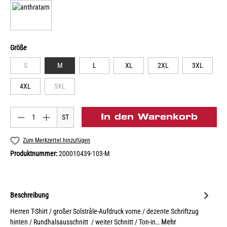
Größe
S
M
L
XL
2XL
3XL
4XL
5XL
In den Warenkorb
ST
Zum Merkzettel hinzufügen
Produktnummer:
200010439-103-M
Beschreibung
Herren T-Shirt / großer Solstråle-Aufdruck vorne / dezente Schriftzug
hinten / Rundhalsausschnitt / weiter Schnitt / Ton-in…
Mehr