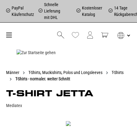
Schnelle
PayPal
Kostenloser
14 Tage
Lieferung
Käuferschutz
Katalog
Rückgaberec
mit DHL
Männer
T-Shirts, Muckishirts, Polos und Longsleeves
T-Shirts
T-Shirts - normaler. weiter Schnitt
T-SHIRT JETTA
Mediatex